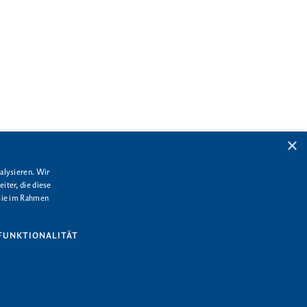
×
alysieren. Wir
iter, die diese
 sie im Rahmen
FUNKTIONALITÄT