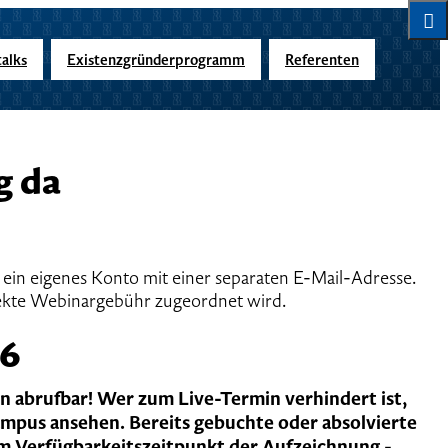
alks
Existenzgründerprogramm
Referenten
g da
ein eigenes Konto mit einer separaten E-Mail-Adresse.
rekte Webinargebühr zugeordnet wird.
26
 abrufbar! Wer zum Live-Termin verhindert ist,
pus ansehen. Bereits gebuchte oder absolvierte
m Verfügbarkeitszeitpunkt der Aufzeichnung -