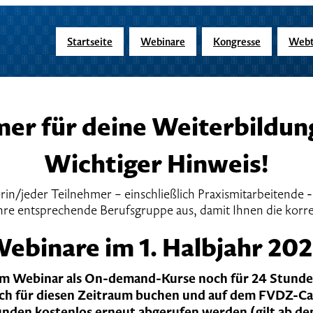
Startseite
Webinare
Kongresse
Webt
er für deine Weiterbildun
Wichtiger Hinweis!
n/jeder Teilnehmer – einschließlich Praxismitarbeitende - 
hre entsprechende Berufsgruppe aus, damit Ihnen die kor
ebinare im 1. Halbjahr 20
dem Webinar als On-demand-Kurse noch für 24 Stunden
ch für diesen Zeitraum buchen und auf dem FVDZ-Cam
unden kostenlos erneut abgerufen werden (gilt ab de