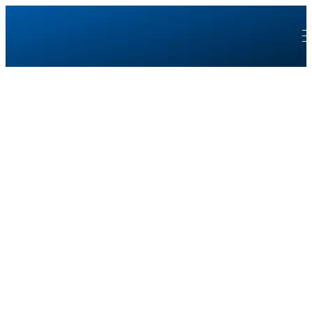
Immer für deine
Weiterbildung da
Wichtiger Hinweis!
Für eine Webinar-Anmeldung benötigt jede
Teilnehmerin/jeder Teilnehmer –
einschließlich Praxismitarbeitende - ein
eigenes Konto mit einer separaten E-Mail-
Adresse. Anschließend wählen Sie unbedingt
Ihre entsprechende Berufsgruppe aus, damit
Ihnen die korrekte Webinargebühr