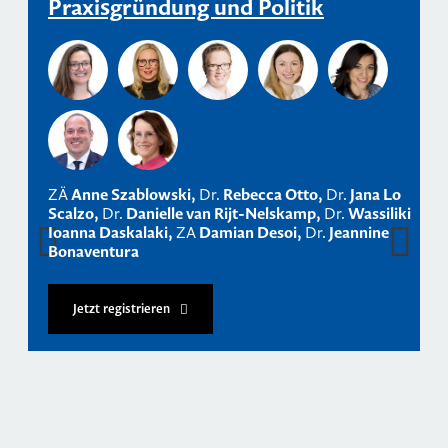
Praxisgründung und Politik
ZÄ
Anne Szablowski
Dr.
Rebecca Otto
Dr.
Jana Lo
Scalzo
Dr.
Danielle van Rijt-Nelskamp
Dr.
Wassiliki
Ioanna Daskalaki
ZA
Damian Desoi
Dr.
Jeannine
Bonaventura
Jetzt registrieren