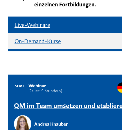
einzelnen Fortbildungen.
Live-Webinare
On-Demand-Kurse
Webinar
5
CME
Dauer: 4 Stunde(n)
QM im Team umsetzen und etablieren
Andrea Knauber