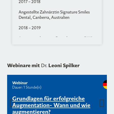
2017 – 2018
Angestellte Zahnärztin Signature Smiles
Dental, Canberra, Australien
2018 – 2019
Assistenzzahnärztin Dentalzentrum OWL,
Rheda-Wiedenbrück
2018 – 2019
Curriculum Zahnärztliche Implantologie,
Webinare mit
Leoni Spilker
Dr.
DGI
2019 – 2021
Webinar
Dauer: 1 Stunde(n)
Master of Science Orale Implantologie und
Parodontologie, Steinbeis Hochschule
Grundlagen für erfolgreiche
Berlin/ DGI
Augmentation- Wann und wie
augmentieren?
Seit 2019