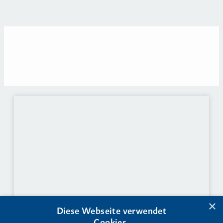
08/2024 Mitglied des Young ITI
Leadership Teams Sektion Deutschland
05/ 2024 Absolventin ITI Curriculum
Digital („Expertin für digitale
Implantologie“)
09/2022 „Audience Award Winner“ beim
ITI OPEN MIC New Speaker Contest
09/2022 3. Platz der Jury-Wertung beim
ITI OPEN MIC New Speaker Contest
Referentin: Curriculum Prothetik Alldent,
ZFZ Stuttgart, Referentin Curriculum
Ästhetik APW & DGÄZ Ästhetik in der
herausnehmbaren Prothetik, Straumann
Speaker, ITI Study Clubs, Dental Expert
Meeting
×
Diese Webseite verwendet
Cookies.