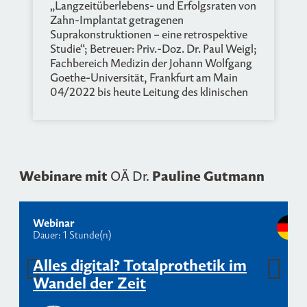
„Langzeitüberlebens- und Erfolgsraten von
Zahn-Implantat getragenen
Suprakonstruktionen – eine retrospektive
Studie“; Betreuer: Priv.-Doz. Dr. Paul Weigl;
Fachbereich Medizin der Johann Wolfgang
Goethe-Universität, Frankfurt am Main
04/2022 bis heute Leitung des klinischen
Studentenkurses der Zahnersatzkunde I,
Poliklinik für Zahnärztliche Prothetik,
ZZMK Carolinum
01/2018 bis heute Beschäftigung als
Zahnärztin und wissenschaftliche
Webinare mit
Pauline Gutmann
OÄ Dr.
Mitarbeiterin in der Poliklinik für
Zahnärztliche Prothetik,
Carolinum Zahnärztliches Universitäts-
Institut gGmbH Zentrum der
Webinar
Dauer: 1 Stunde(n)
Zahn-, Mund- und Kieferheilkunde
(Carolinum)
Alles digital? Totalprothetik im
09/2017 bis 12/2017 Beschäftigung als
Assistenzzahnärztin in einer
Wandel der Zeit
Zahnarztpraxis in Kronberg