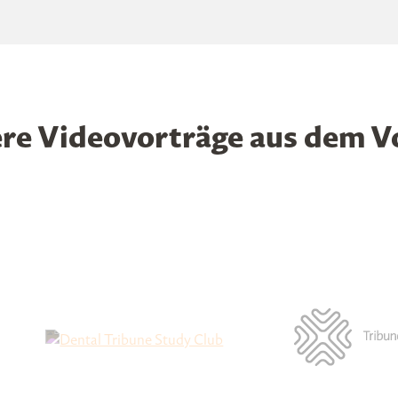
re Videovorträge aus dem V
Webinar
Dauer: 1 Stunde(n)
erechten Honorar – Der Boost für eine praxisorientierte un