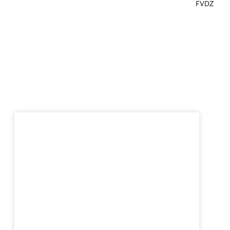
FVDZ
1
CME
Künstliche 
Prof. Dr.
Falk Schwendicke