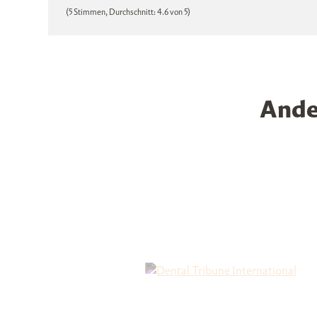
(5 Stimmen, Durchschnitt: 4.6 von 5)
Ande
1
CME
Ihr Weg zum leistungsg
Bahar Aydin