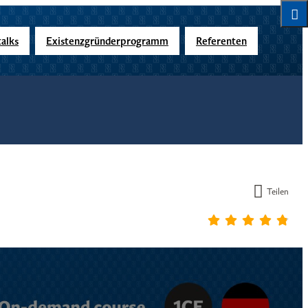
alks
Existenzgründerprogramm
Referenten
Teilen