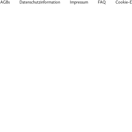
AGBs
Datenschutzinformation
Impressum
FAQ
Cookie-Ei
Webinar
Dauer: 1 Stunde(n)
Intelligenz in der Bildanalyse: Neue Möglichkeiten für Dia