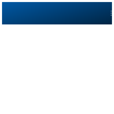
Immer für deine
Weiterbildung da
Wichtiger Hinweis!
Für eine Webinar-Anmeldung benötigt jede
Teilnehmerin/jeder Teilnehmer –
einschließlich Praxismitarbeitende - ein
eigenes Konto mit einer separaten E-Mail-
Adresse. Anschließend wählen Sie unbedingt
Ihre entsprechende Berufsgruppe aus, damit
Ihnen die korrekte Webinargebühr