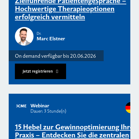
Zielführende Patientengespräche –
Hochwertige Therapieoptionen
erfolgreich vermitteln
Dr.
Marc Elstner
On demand verfügbar bis 20.06.2026
Jetzt registrieren
Webinar
3
CME
Dauer: 3 Stunde(n)
15 Hebel zur Gewinnoptimierung Ihrer
Praxis – Entdecken Sie die zentralen